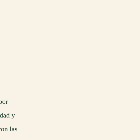
por
edad y
ron las