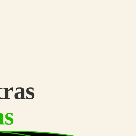
tras
as