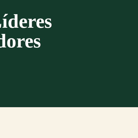
íderes
dores