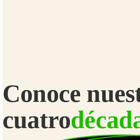
Conoce nues
cuatro
décad